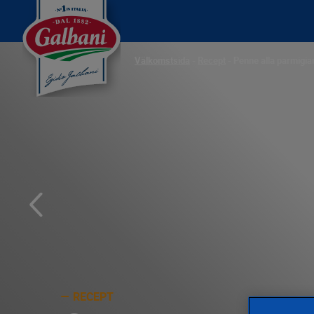
Välkomstsida
-
Recept
-
Penne alla parmigia
RECEPT