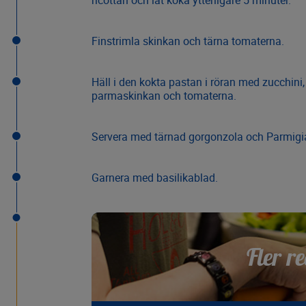
ricottan och låt koka ytterligare 5 minuter.
Finstrimla skinkan och tärna tomaterna.
Häll i den kokta pastan i röran med zucchini, 
parmaskinkan och tomaterna.
Servera med tärnad gorgonzola och Parmigia
Garnera med basilikablad.
Fler re