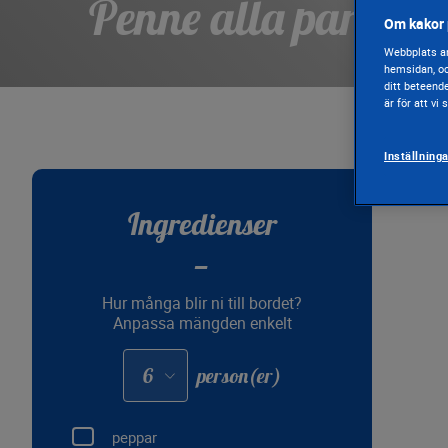
Penne alla parmig
Om kakor 
Webbplats an
hemsidan, oc
ditt beteend
är för att vi
Inställning
Ingredienser
Hur många blir ni till bordet?
Anpassa mängden enkelt
Adapter
person(er)
les
quantités
pour
:
peppar