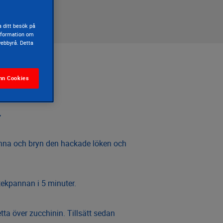
 ditt besök på
information om
webbyrå. Detta
nn Cookies
å här
anna och bryn den hackade löken och
tekpannan i 5 minuter.
tta över zucchinin. Tillsätt sedan