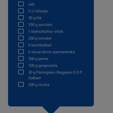
salt
5
cl olivolja
30
g lök
100
g zucchini
1
klyfta/klyftor vitlök
200
g tomater
6
basilikablad
6
skiva/skivor parmaskinka
300
g penne
100
g gorgonzola
30
g Parmigiano Reggiano D.O.P.
Galbani
200
g ricotta