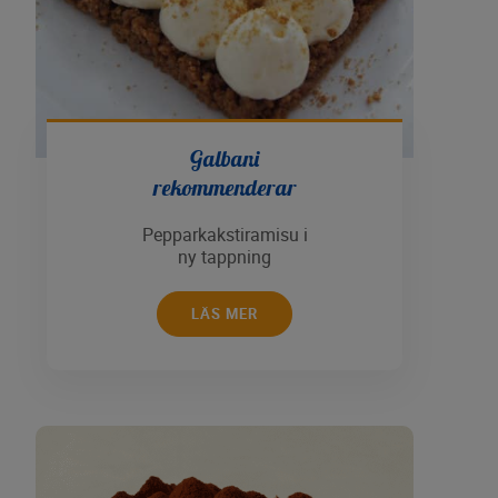
Galbani
rekommenderar
Pepparkakstiramisu i
ny tappning
LÄS MER