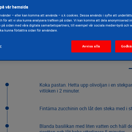
iana
på vår hemsida
vänder – eller kan komma att använda – s.k cookies. Dessa används i syfte att underlätta
h för att vi ska kunna analysera trafiken på sidan. Vi kan komma att dela anonymiserad 
e på sidan med våra digitala samarbetspartners, till exempel vår sociala medier-byrå och 
15 min.
svårighetsgrad
 ska kunna förbättra sidan för användare.
ar
Avvisa alla
Godkä
Gör s
Koka pastan. Hetta upp olivoljan i en stekp
vitlöken i 2 minuter.
Fintärna zucchinin och låt den steka med i s
Blanda basilikan med liten vatten och häll de