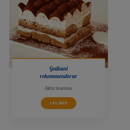
Galbani
rekommenderar
Äkta tiramisu
LÄS MER