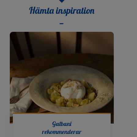
Hämta inspiration
Galbani
rekommenderar