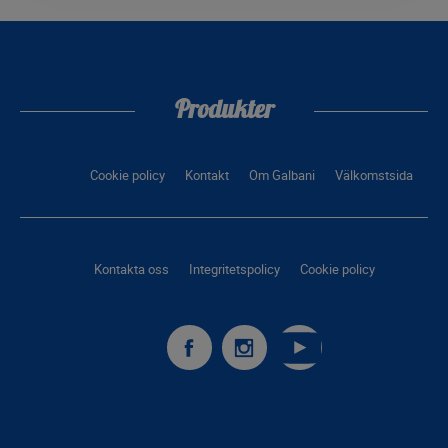
Produkter
Cookie policy
Kontakt
Om Galbani
Välkomstsida
Kontakta oss
Integritetspolicy
Cookie policy
Galbani
Galbani
Galbani
surFacebook
surInstagram
surYoutube