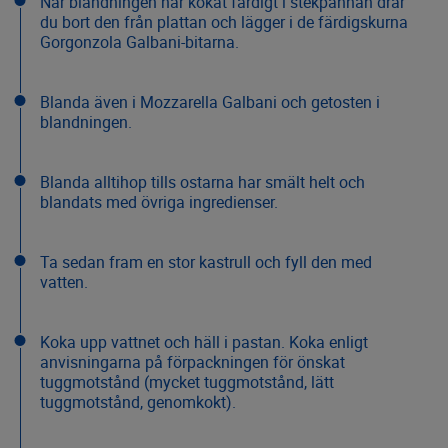
När blandningen har kokat färdigt i stekpannan drar
du bort den från plattan och lägger i de färdigskurna
Gorgonzola Galbani-bitarna.
Blanda även i Mozzarella Galbani och getosten i
blandningen.
Blanda alltihop tills ostarna har smält helt och
blandats med övriga ingredienser.
Ta sedan fram en stor kastrull och fyll den med
vatten.
Koka upp vattnet och häll i pastan. Koka enligt
anvisningarna på förpackningen för önskat
tuggmotstånd (mycket tuggmotstånd, lätt
tuggmotstånd, genomkokt).