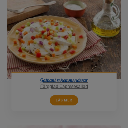
Galbani rekommenderar
Färgglad Capresesallad
LÄS MER