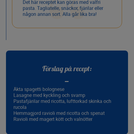
Det här receptet kan göras med valfri
pasta. Tagliatelle, snäckor, fjärilar eller
någon annan sort. Alla går lika bra!
Förslag på recept:
Äkta spagetti bolognese
Lasagne med kyckling och svamp
Pastafjärilar med ricotta, lufttorkad skinka och
rucola
Hemmagjord ravioli med ricotta och spenat
Ravioli med magert kött och valnötter