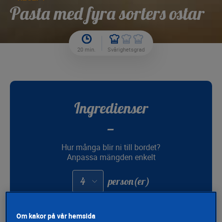
Pasta med fyra sorters ostar
20 min.
Svårighetsgrad
Ingredienser
Hur många blir ni till bordet?
Anpassa mängden enkelt
Adapter
person(er)
les
quantités
pour
:
peppar
Om kakor på vår hemsida