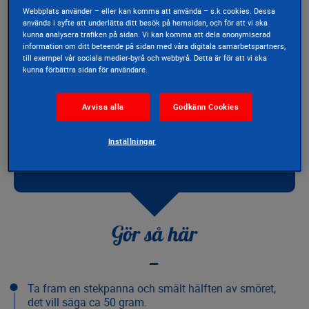
salt
Webbplats använder – eller kan komma att använda – s.k cookies. Dessa
50
g getostrulle
används i syfte att underlätta ditt besök på hemsidan, och för att vi ska
kunna analysera trafiken på sidan. Vi kan komma att dela anonymiserad
100
g Mozzarella Cucina Galbani
information om ditt beteende på sidan med våra digitala samarbetspartners,
50
g Gorgonzola D.O.P. Galbani
till exempel vår sociala medier-byrå och webbyrå. Detta är för att vi ska
kunna förbättra sidan för användare.
1
glas mjölk
1
tsk mjöl
Avvisa alla
Godkänn Cookies
100
g smör
400
g makaroner
Inställningar
Gör så här
Ta fram en stekpanna och smält hälften av smöret,
det vill säga ca 50 gram.