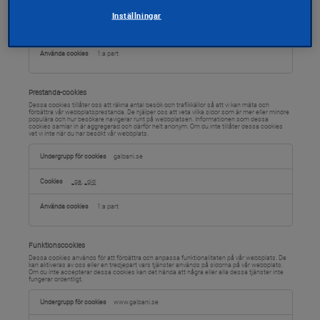
nödvändiga
.galbani.se
cookies
Inställningar
OptanonAlertBoxClosed
,
OptanonConsent
1:a part
Prestanda-cookies
Dessa cookies tillåter oss att räkna antal besök och trafikkällor så att vi kan mäta och
förbättra vår webbplatsprestanda. De hjälper oss att veta vilka sidor som är mer eller mindre
populära och hur besökare navigerar runt på webbplatsen. Informationen som dessa
cookies samlar in är aggregerad och därför helt anonym. Om du inte tillåter dessa cookies
vet vi inte när du har besökt vår webbplats.
Prestanda-
cookies
galbani.se
_ga
,
_gid
1:a part
Funktionscookies
Dessa cookies används för att förbättra och anpassa funktionaliteten på vår webbplats. De
kan aktiveras av oss eller en tredjepart vars tjänster används på sidorna på vår webbplats.
Om du inte accepterar dessa cookies kan det hända att några eller alla dessa tjänster inte
fungerar ordentligt.
Funktionscookies
www.galbani.se