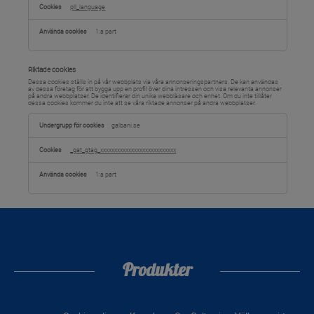
pll_language
1:a part
Riktade cookies
Dessa cookies ställs in på vår webbplats via våra annonseringspartners. De kan användas
av dessa företag för att bygga upp en profil över dina intressen och visa relevanta annonser
på andra webbplatser. De identifierar din unika webbläsare och enhet. Om du inte tillåter
dessa cookies kommer du inte att se våra riktade annonser på andra webbplatser.
Riktade
cookies
galbani.se
_gat_gtag_xxxxxxxxxxxxxxxxxxxxxxxxxxx
1:a part
Produkter