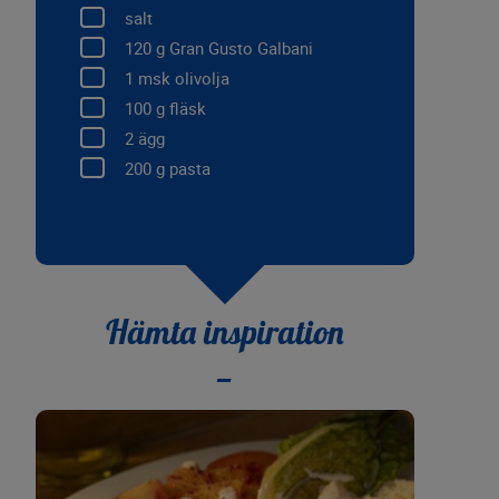
salt
120
g Gran Gusto Galbani
1
msk olivolja
100
g fläsk
2
ägg
200
g pasta
Hämta inspiration