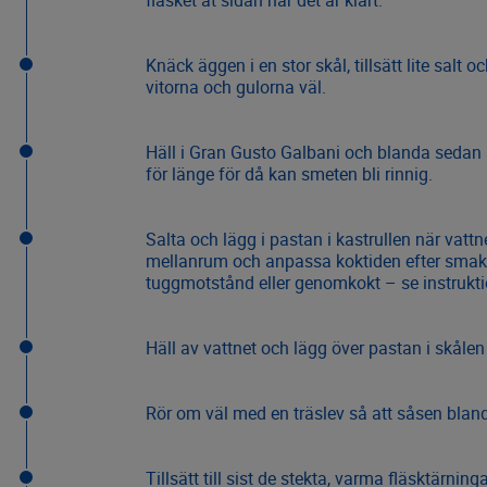
fläsket åt sidan när det är klart.
Knäck äggen i en stor skål, tillsätt lite salt
vitorna och gulorna väl.
Häll i Gran Gusto Galbani och blanda sedan al
för länge för då kan smeten bli rinnig.
Salta och lägg i pastan i kastrullen när vat
mellanrum och anpassa koktiden efter smak 
tuggmotstånd eller genomkokt – se instrukti
Häll av vattnet och lägg över pastan i skåle
Rör om väl med en träslev så att såsen bland
Tillsätt till sist de stekta, varma fläsktärnin