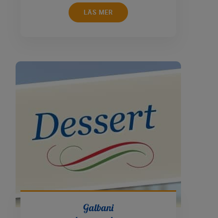
LÄS MER
Galbani