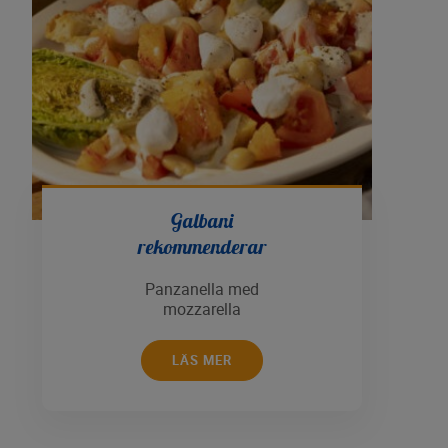
Galbani
rekommenderar
Panzanella med
mozzarella
LÄS MER