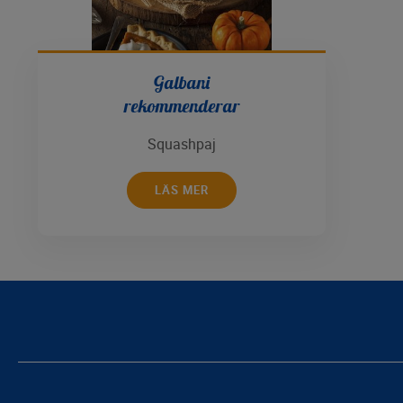
Galbani
rekommenderar
Squashpaj
LÄS MER