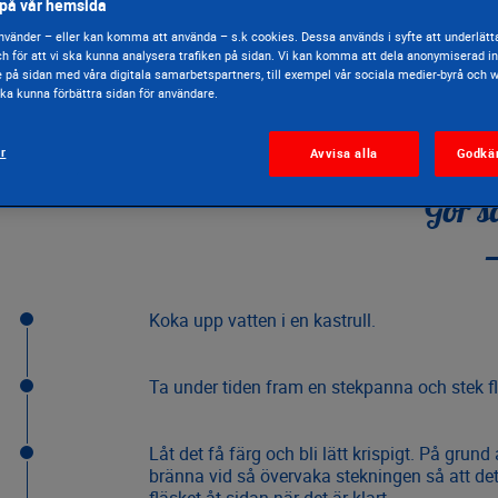
a
på vår hemsida
vänder – eller kan komma att använda – s.k cookies. Dessa används i syfte att underlätta
h för att vi ska kunna analysera trafiken på sidan. Vi kan komma att dela anonymiserad 
e på sidan med våra digitala samarbetspartners, till exempel vår sociala medier-byrå och 
 ska kunna förbättra sidan för användare.
25 min.
svårighetsgrad
ar
Avvisa alla
Godkä
Gör s
Koka upp vatten i en kastrull.
Ta under tiden fram en stekpanna och stek fläs
Låt det få färg och bli lätt krispigt. På grund 
bränna vid så övervaka stekningen så att det 