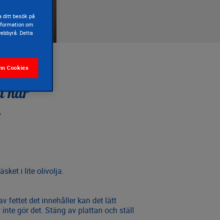
 ditt besök på
information om
webbyrå. Detta
nn Cookies
å här
ket i lite olivolja.
av fettet det innehåller kan det lätt
inte gör det. Stäng av plattan och ställ