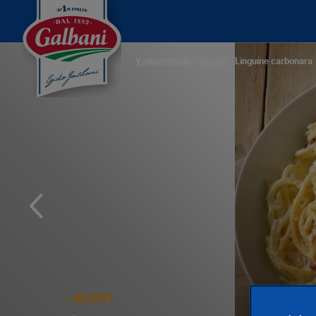
Välkomstsida
-
Recept
-
Linguine carbonara
RECEPT