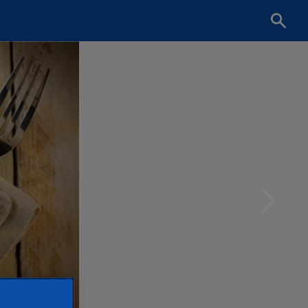
Cherch
une
recette