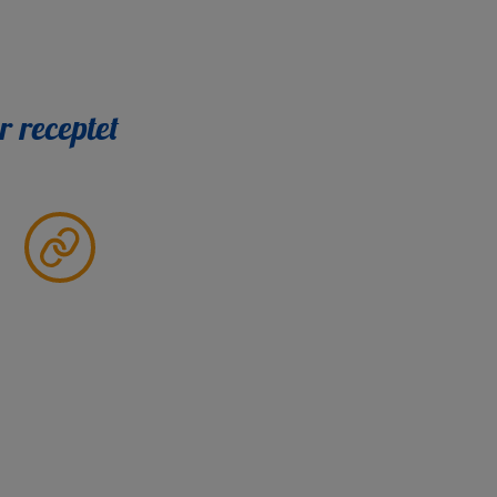
r receptet
Partager
le
lien