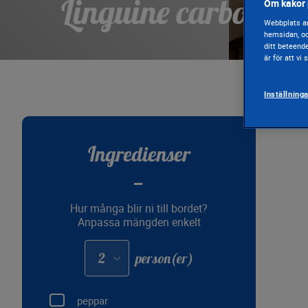
Linguine carbonar
Om kakor 
Webbplats an
hemsidan, oc
ditt beteend
är för att vi
Inställning
Ingredienser
Hur många blir ni till bordet?
Anpassa mängden enkelt
Adapter
person(er)
les
quantités
pour
:
peppar