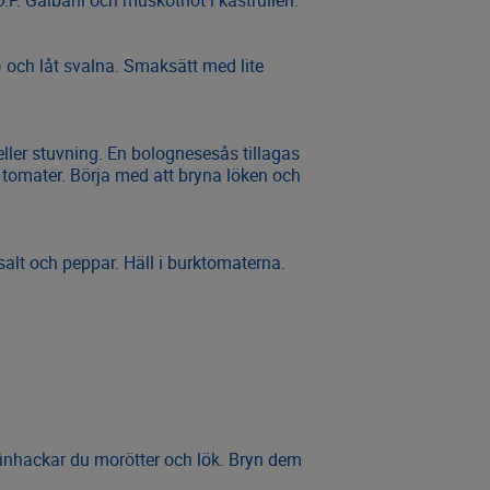
.P. Galbani och muskotnöt i kastrullen.
) och låt svalna. Smaksätt med lite
ller stuvning. En bolognesesås tillagas
 tomater. Börja med att bryna löken och
salt och peppar. Häll i burktomaterna.
 finhackar du morötter och lök. Bryn dem