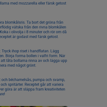
ollarna med mozzarella eller färsk getost
öra blomkålsris. Ta bort det gröna från
rflödig vätska från den rivna blomkålen
oka i olivolja i 8 minuter och rör om då
receptet är godast med färsk getost.
: Tryck ihop riset i handflatan. Lägg
en. Börja forma bollen i valfri form. När
a att låta bollarna rinna av och lägga upp
rnera med något grönt.
at och béchamelsås, pumpa och svamp,
och spritärter. Receptet går att variera
er göra är att släppa fram kreativiteten
re!