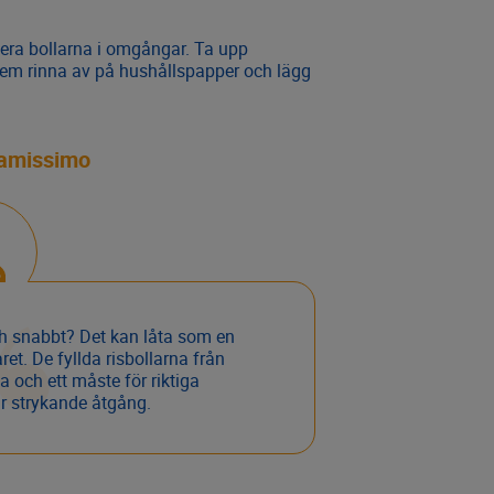
itera bollarna i omgångar. Ta upp
t dem rinna av på hushållspapper och lägg
iamissimo
ch snabbt? Det kan låta som en
ret. De fyllda risbollarna från
a och ett måste för riktiga
ar strykande åtgång.