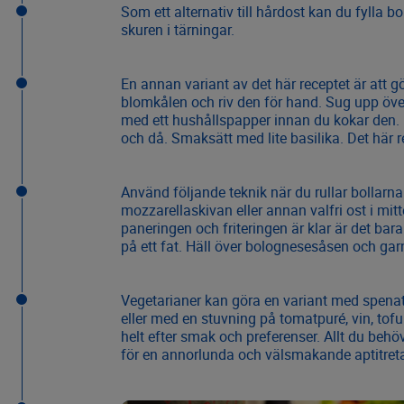
Som ett alternativ till hårdost kan du fylla b
skuren i tärningar.
En annan variant av det här receptet är att g
blomkålen och riv den för hand. Sug upp öve
med ett hushållspapper innan du kokar den. K
och då. Smaksätt med lite basilika. Det här 
Använd följande teknik när du rullar bollarna
mozzarellaskivan eller annan valfri ost i mitt
paneringen och friteringen är klar är det bar
på ett fat. Häll över bolognesesåsen och ga
Vegetarianer kan göra en variant med spen
eller med en stuvning på tomatpuré, vin, tofu 
helt efter smak och preferenser. Allt du behöv
för en annorlunda och välsmakande aptitreta