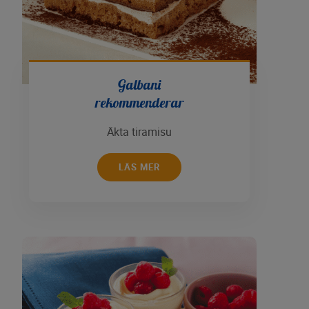
Galbani
rekommenderar
Äkta tiramisu
LÄS MER