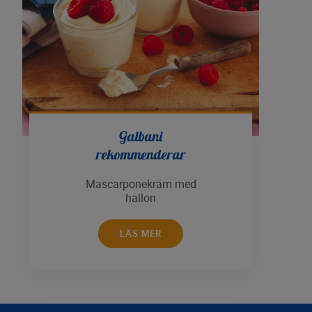
Galbani
rekommenderar
Mascarponekräm med
hallon
LÄS MER