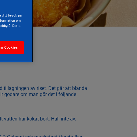
 ditt besök på
information om
webbyrå. Detta
nn Cookies
å här
 tillagningen av riset. Det går att blanda
lir godare om man gör det i följande
lt vatten har kokat bort. Häll inte av.