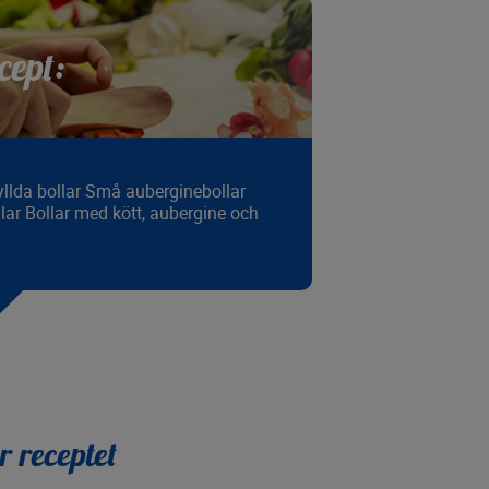
cept:
Fyllda bollar Små auberginebollar
ar Bollar med kött, aubergine och
r receptet