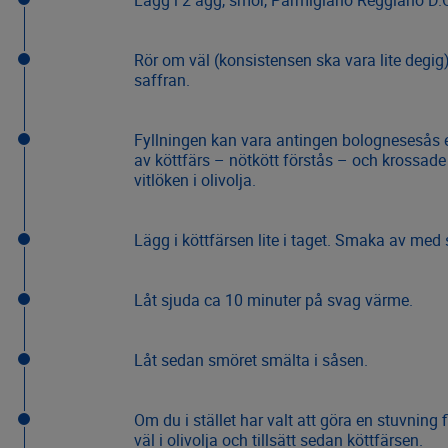
Lägg i 2 ägg, smör, Parmigiano Reggiano D.O
Rör om väl (konsistensen ska vara lite degig
saffran.
Fyllningen kan vara antingen bolognesesås e
av köttfärs – nötkött förstås – och krossade
vitlöken i olivolja.
Lägg i köttfärsen lite i taget. Smaka av med 
Låt sjuda ca 10 minuter på svag värme.
Låt sedan smöret smälta i såsen.
Om du i stället har valt att göra en stuvning
väl i olivolja och tillsätt sedan köttfärsen.