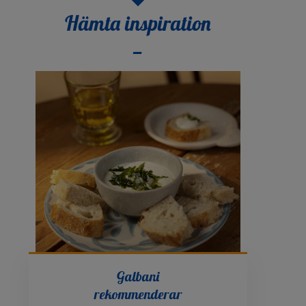
Hämta inspiration
Galbani
rekommenderar