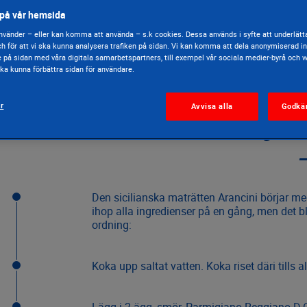
ni
på vår hemsida
vänder – eller kan komma att använda – s.k cookies. Dessa används i syfte att underlätta
h för att vi ska kunna analysera trafiken på sidan. Vi kan komma att dela anonymiserad 
e på sidan med våra digitala samarbetspartners, till exempel vår sociala medier-byrå och 
 ska kunna förbättra sidan för användare.
40 min.
svårighetsgrad
ar
Avvisa alla
Godkä
Gör s
Den sicilianska maträtten Arancini börjar med
ihop alla ingredienser på en gång, men det b
ordning:
Koka upp saltat vatten. Koka riset däri tills al