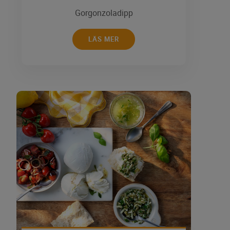
Gorgonzoladipp
LÄS MER