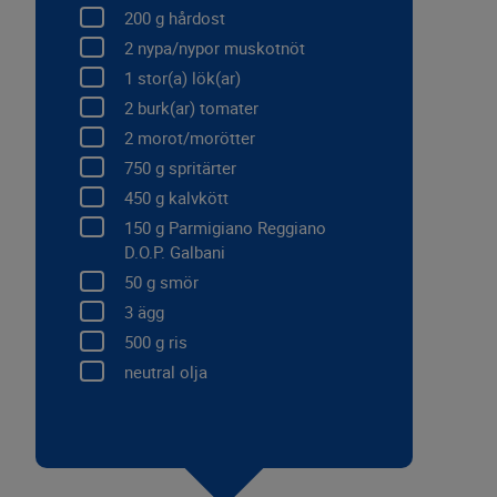
200
g hårdost
2
nypa/nypor muskotnöt
1
stor(a) lök(ar)
2
burk(ar) tomater
2
morot/morötter
750
g spritärter
450
g kalvkött
150
g Parmigiano Reggiano
D.O.P. Galbani
50
g smör
3
ägg
500
g ris
neutral olja