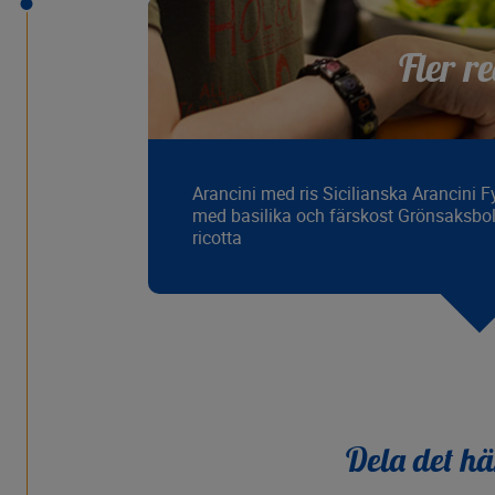
Fler re
Arancini med ris Sicilianska Arancini 
med basilika och färskost Grönsaksboll
ricotta
Dela det hä