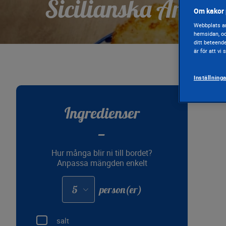
Sicilianska Aranci
Om kakor 
Webbplats an
hemsidan, oc
ditt beteend
är för att vi
Inställning
Ingredienser
Hur många blir ni till bordet?
Anpassa mängden enkelt
Adapter
person(er)
les
quantités
pour
:
salt