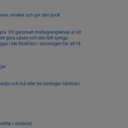
åsens smaker och gör den tjock.
ppra. Ett gammalt matlagningsknep är att
 att göra såsen och den lätt syrliga
 i lite fläskfärs i stuvningen för att få
jar.
sås och två eller tre tärningar hårdost i
fter i ströbröd.