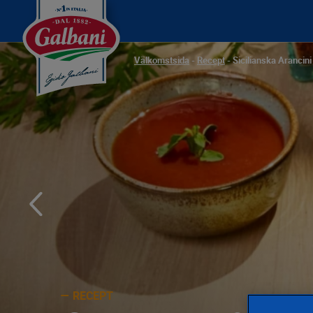
Välkomstsida
-
Recept
-
Sicilianska Arancini
RECEPT