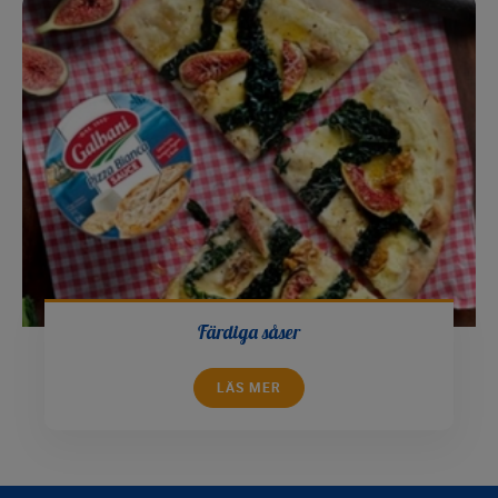
Färdiga såser
LÄS MER