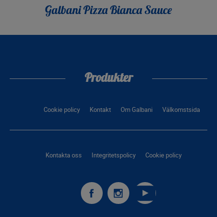
Galbani Pizza Bianca Sauce
Produkter
Cookie policy
Kontakt
Om Galbani
Välkomstsida
Kontakta oss
Integritetspolicy
Cookie policy
Galbani
Galbani
Galbani
surFacebook
surInstagram
surYoutube