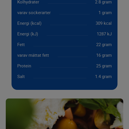
Kolhydrater
2.8 gram
varav sockerarter
1 gram
Energi (kcal)
309 kcal
Energi (kJ)
1287 kJ
Fett
22 gram
varav mättat fett
16 gram
Protein
25 gram
Salt
1.4 gram