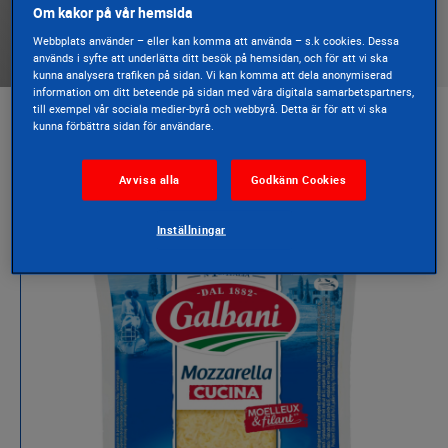
150g
Om kakor på vår hemsida
Webbplats använder – eller kan komma att använda – s.k cookies. Dessa
används i syfte att underlätta ditt besök på hemsidan, och för att vi ska
kunna analysera trafiken på sidan. Vi kan komma att dela anonymiserad
information om ditt beteende på sidan med våra digitala samarbetspartners,
till exempel vår sociala medier-byrå och webbyrå. Detta är för att vi ska
kunna förbättra sidan för användare.
Presentation
Avvisa alla
Godkänn Cookies
Inställningar