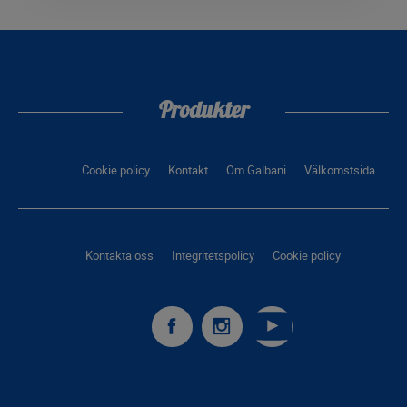
Produkter
Cookie policy
Kontakt
Om Galbani
Välkomstsida
Kontakta oss
Integritetspolicy
Cookie policy
Galbani
Galbani
Galbani
surFacebook
surInstagram
surYoutube