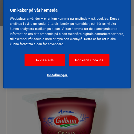
500 G
Om kakor på vår hemsida
Webbplats använder – eller kan komma att använda – s.k cookies. Dessa
används i syfte att underlätta ditt besök på hemsidan, och för att vi ska
kunna analysera trafiken på sidan. Vi kan komma att dela anonymiserad
information om ditt beteende på sidan med våra digitala samarbetspartners,
till exempel vår sociala medier-byrå och webbyrå. Detta är för att vi ska
kunna förbättra sidan för användare.
Presentation
Avvisa alla
Godkänn Cookies
Inställningar